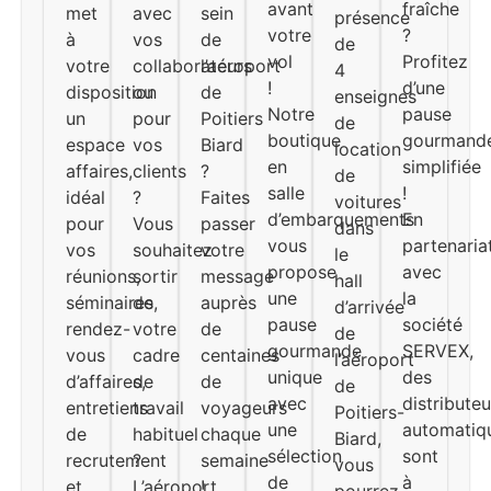
avant
fraîche
met
avec
sein
présence
votre
?
à
vos
de
de
vol
Profitez
votre
collaborateurs
l’aéroport
4
!
d’une
disposition
ou
de
enseignes
Notre
pause
un
pour
Poitiers
de
boutique
gourmand
espace
vos
Biard
location
en
simplifiée
affaires,
clients
?
de
salle
!
idéal
?
Faites
voitures
d’embarquements
En
pour
Vous
passer
dans
vous
partenaria
vos
souhaitez
votre
le
propose
avec
réunions,
sortir
message
hall
une
la
séminaires,
de
auprès
d’arrivée
pause
société
rendez-
votre
de
de
gourmande
SERVEX,
vous
cadre
centaines
l’aéroport
unique
des
d’affaires,
de
de
de
avec
distributeu
entretiens
travail
voyageurs
Poitiers-
une
automatiq
de
habituel
chaque
Biard,
sélection
sont
recrutement
?
semaine
vous
de
à
et
L’aéroport
!
pourrez