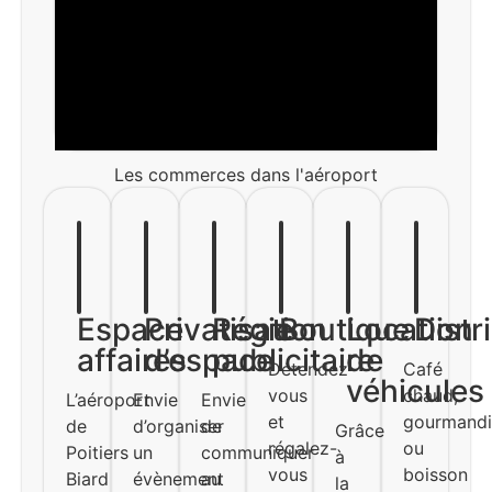
Les commerces dans l'aéroport
Espace
Privatisation
Régie
Boutique
Location
Distr
affaires
d’espace
publicitaire
de
Détendez-
Café
véhicules
vous
chaud,
L’aéroport
Envie
Envie
et
gourmandi
de
d’organiser
de
Grâce
régalez-
ou
Poitiers
un
communiquer
à
vous
boisson
Biard
évènement
au
la